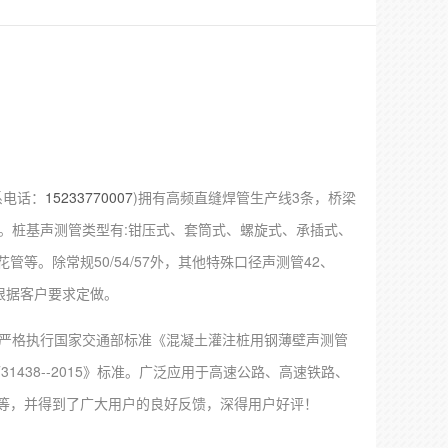
系电话：
15233770007
)
拥有高频直缝焊管生产线3条，桥梁
条。桩基声测管类型有:钳压式、套筒式、螺旋式、承插式、
管等。除常规50/54/57外，其他特殊口径声测管42、
以根据客户要求定做。
严格执行国家交通部标准《混凝土灌注桩用钢薄壁声测管
31438--2015》标准。广泛应用于高速公路、高速铁路、
等，并得到了广大用户的良好反馈，深得用户好评！