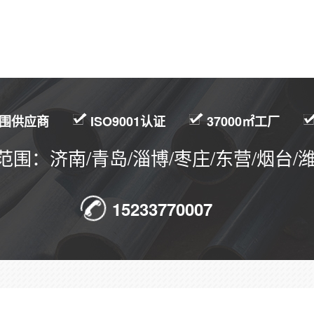
围供应商
ISO9001认证
37000㎡工厂
范围：济南/青岛/淄博/枣庄/东营/烟台/潍
15233770007