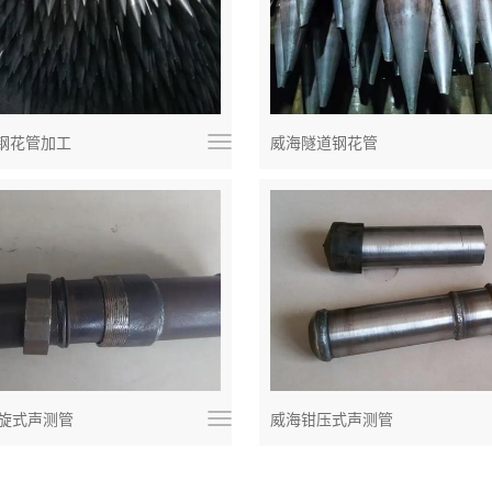
钢花管加工
威海隧道钢花管
螺旋式声测管
威海钳压式声测管