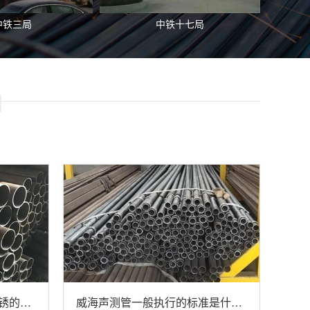
中铁三局
中铁十七局
N
威海声测管如何处理产品生锈的问题
威海声测管一般执行的标准是什么？