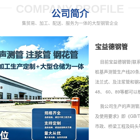
COMPANY PROFILE
公司简介
集贸易、加工、配送、服务为一体的大型钢管企业
宝益德钢管
目前宝益德钢管
(联
桩基声测管生产线20
法兰式、及注浆管和钢花
48、 60、89等都可
我公司生产的声测管
及使用要求》即《GB/T
市政、桥梁工程及码头